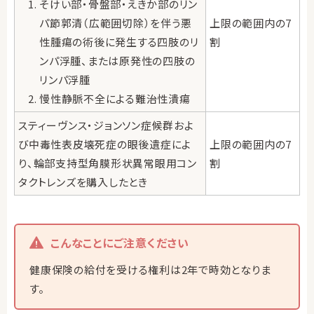
そけい部・骨盤部・えきか部のリン
パ節郭清（広範囲切除）を伴う悪
上限の範囲内の7
性腫瘍の術後に発生する四肢のリ
割
ンパ浮腫、または原発性の四肢の
リンパ浮腫
慢性静脈不全による難治性潰瘍
スティーヴンス・ジョンソン症候群およ
び中毒性表皮壊死症の眼後遺症によ
上限の範囲内の7
り、輪部支持型角膜形状異常眼用コン
割
タクトレンズを購入したとき
こんなことにご注意ください
健康保険の給付を受ける権利は2年で時効となりま
す。