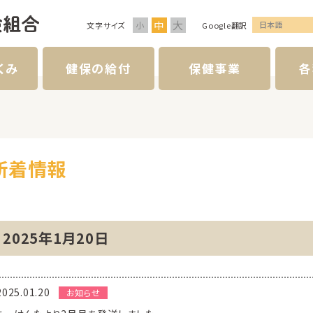
大
中
日本語
小
文字サイズ
Google翻訳
くみ
健保の給付
保健事業
各
新着情報
2025年1月20日
2025.01.20
お知らせ