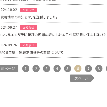
2024.10.02
お知らせ
「資格情報のお知らせ」を送付しました。
2024.09.27
お知らせ
インフルエンザ予防接種の周知広報における日付誤記載に係るお詫びと
2024.09.26
お知らせ
令和６年度 家庭常備薬等の斡旋について
前ページ
1
2
3
4
5
6
7
8
次ページ