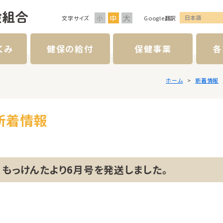
大
中
日本語
小
文字サイズ
Google翻訳
くみ
健保の給付
保健事業
各
ホーム
新着情報
新着情報
もっけんたより6月号を発送しました。